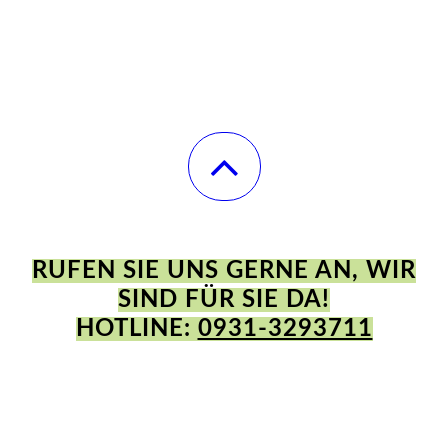
RUFEN SIE UNS GERNE AN, WIR
SIND FÜR SIE DA!
HOTLINE:
0931-3293711